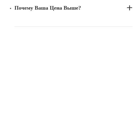
Почему Ваша Цена Выше?
Компания LINBAY надежна и ответственна, и мы являемся
вашим первым выбором профилегибочной машины.
О нас
Cервисное Oбслуживание
Вопросы-Ответы
Ведио
Новости