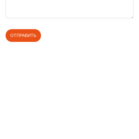
ОТПРАВИТЬ
Компания LINBAY надежна и ответственна, и мы являемся
вашим первым выбором профилегибочной машины.
О нас
Cервисное Oбслуживание
Вопросы-Ответы